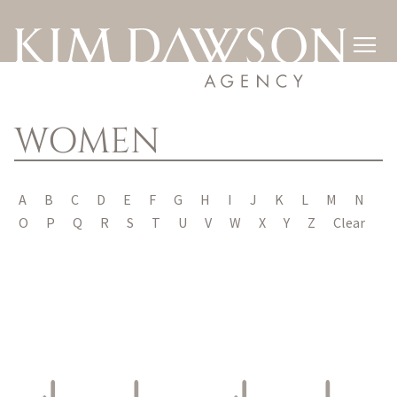

WOMEN
A
B
C
D
E
F
G
H
I
J
K
L
M
N
O
P
Q
R
S
T
U
V
W
X
Y
Z
Clear